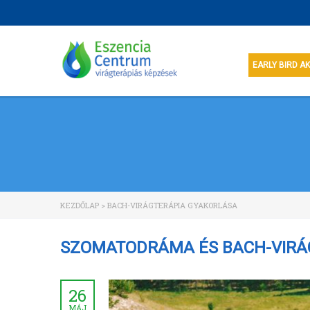
EARLY BIRD A
KEZDŐLAP
>
BACH-VIRÁGTERÁPIA GYAKORLÁSA
SZOMATODRÁMA ÉS BACH-VIRÁ
26
MÁJ