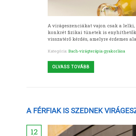
A virágeszenciákat vajon csak a lelki,
konkrét fizikai tünetek is enyhíthető
visszatérő kérdés, amelyre érdemes ala
Kategória:
Bach-virágterápia gyakorlása
OLVASS TOVÁBB
A FÉRFIAK IS SZEDNEK VIRÁGE
12