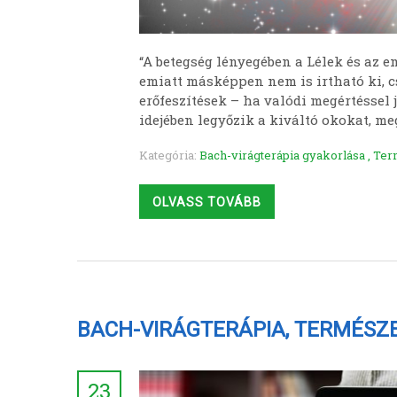
“A betegség lényegében a Lélek és az 
emiatt másképpen nem is irtható ki, cs
erőfeszítések – ha valódi megértéssel 
idejében legyőzik a kiváltó okokat, m
Kategória:
Bach-virágterápia gyakorlása
,
Ter
OLVASS TOVÁBB
BACH-VIRÁGTERÁPIA, TERMÉSZ
23