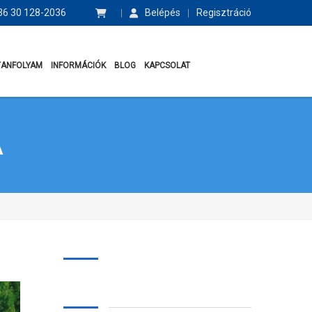
6 30 128-2036
Belépés
Regisztráció
TANFOLYAM
INFORMÁCIÓK
BLOG
KAPCSOLAT
A
Keresés: