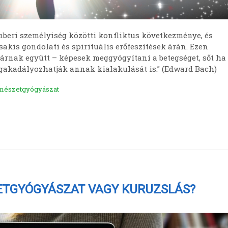
emberi személyiség közötti konfliktus következménye, és
akis gondolati és spirituális erőfeszítések árán. Ezen
járnak együtt – képesek meggyógyítani a betegséget, sőt ha
egakadályozhatják annak kialakulását is.” (Edward Bach)
mészetgyógyászat
ETGYÓGYÁSZAT VAGY KURUZSLÁS?