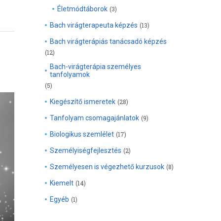
Életmódtáborok
(3)
Bach virágterapeuta képzés
(13)
Bach virágterápiás tanácsadó képzés
(12)
Bach-virágterápia személyes
tanfolyamok
(5)
Kiegészítő ismeretek
(28)
Tanfolyam csomagajánlatok
(9)
Biologikus szemlélet
(17)
Személyiségfejlesztés
(2)
Személyesen is végezhető kurzusok
(8)
Kiemelt
(14)
Egyéb
(1)