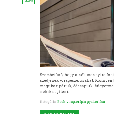
MÁRC
Szembetűnő, hogy a nők mennyire fonto
szedjenek virágeszenciákat. Könnyen b
magukat: párjuk, édesapjuk, fiúgyerm
nekik segíteni.
Kategória:
Bach-virágterápia gyakorlása