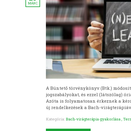
MÁRC
A Büntető törvénykönyv (Btk.) módosít
jogszabályokat, és ezzel (látszólag) ór
Azóta is folyamatosan érkeznek a kérd
új rendelkezések a Bach-virágterápiáv
Kategória:
Bach-virágterápia gyakorlása
,
Ter