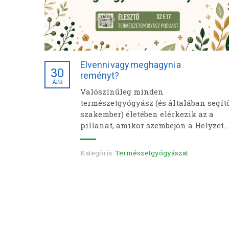
Elvenni vagy meghagyni a
30
reményt?
ÁPR
Valószínűleg minden
természetgyógyász (és általában segít
szakember) életében elérkezik az a
pillanat, amikor szembejön a Helyzet…
Kategória:
Természetgyógyászat