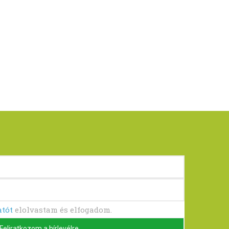
atót
elolvastam és elfogadom.
Feliratkozom a hírlevélre