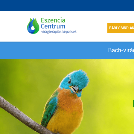
EARLY BIRD A
Bach-virá