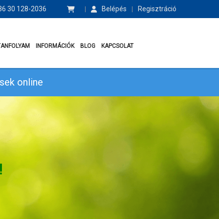
6 30 128-2036
Belépés
Regisztráció
TANFOLYAM
INFORMÁCIÓK
BLOG
KAPCSOLAT
sek online
!