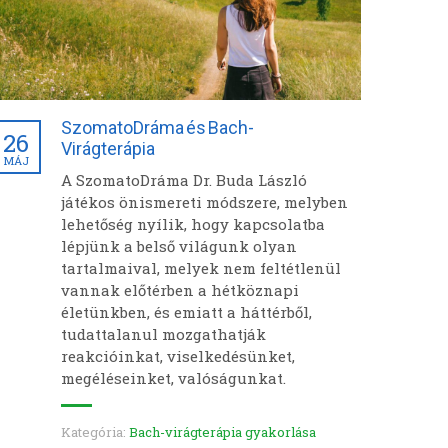
SzomatoDráma és Bach-
26
Virágterápia
MÁJ
A SzomatoDráma Dr. Buda László
játékos önismereti módszere, melyben
lehetőség nyílik, hogy kapcsolatba
lépjünk a belső világunk olyan
tartalmaival, melyek nem feltétlenül
vannak előtérben a hétköznapi
életünkben, és emiatt a háttérből,
tudattalanul mozgathatják
reakcióinkat, viselkedésünket,
megéléseinket, valóságunkat.
Kategória:
Bach-virágterápia gyakorlása