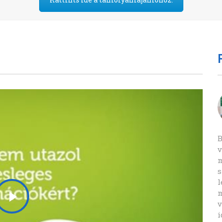
Kőrösiné Bognár Györgyi
természetgyógyász
Bach-virágterápiás képzést kerestem az
B
interneten.
v
Sok keresgélés után az Eszenciacentrum Kft.
m
tanfolyama mellett döntöttem. Már a tanfolyam
s
leírása meggyőzött arról, hogy biztosan magas
l
minőségű oktatásban lesz részem. A tanfolyam
m
tematikája és az oktatás lebonyolításában
v
mutatott rugalmasság nagyon vonzó volt
i