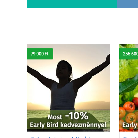
255 600
Ft
283 05