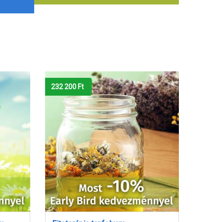
354 240
Ft
232 2