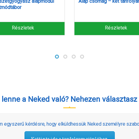
somag – két tanfolyam
Fitoterápia tanfolyam
gyógynövényismereti táborr
Részletek
Részletek
 lenne a Neked való? Nehezen választasz 
om egyszerű kérdésre, hogy elküldhessük Neked személyre szabott
Kattints ide a tanfolyamajánlóhoz.