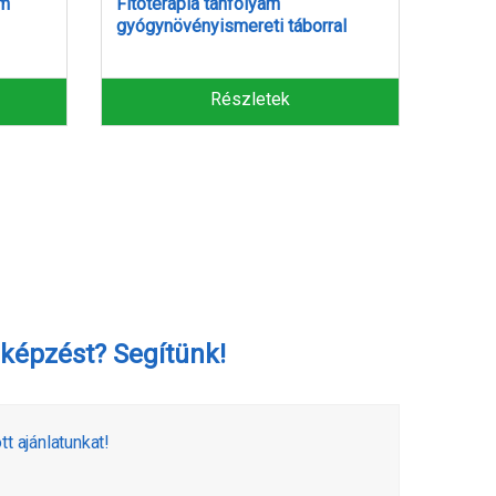
Fitoterapeuta csomag – három
Alter
al
tanfolyam
massz
mozgá
Részletek
képzést? Segítünk!
 ajánlatunkat!