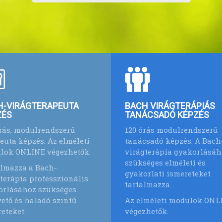
H-VIRÁGTERAPEUTA
BACH VIRÁGTERÁPIÁS
ZÉS
TANÁCSADÓ KÉPZÉS
rás, modulrendszerű
120 órás modulrendszerű
euta képzés. Az elméleti
tanácsadó képzés. A Bach
lok ONLINE végezhetők.
virágterápia gyakorlásáh
szükséges elméleti és
almazza a Bach-
gyakorlati ismereteket
terápia professzionális
tartalmazza.
orlásához szükséges
ető és haladó szintű
Az elméleti modulok ONL
eteket.
végezhetők.