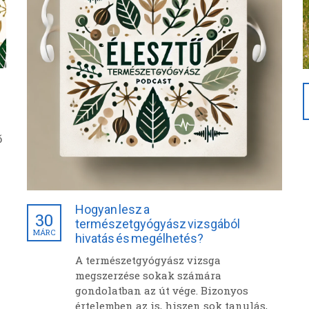
ő
Hogyan lesz a
30
természetgyógyász vizsgából
MÁRC
hivatás és megélhetés?
A természetgyógyász vizsga
megszerzése sokak számára
gondolatban az út vége. Bizonyos
értelemben az is, hiszen sok tanulás,