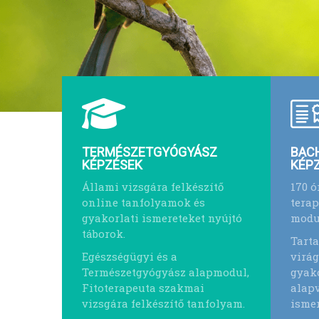
TERMÉSZETGYÓGYÁSZ
BAC
KÉPZÉSEK
KÉP
Állami vizsgára felkészítő
170 ó
online tanfolyamok és
terap
gyakorlati ismereteket nyújtó
modu
táborok.
Tart
Egészségügyi és a
virág
Természetgyógyász alapmodul,
gyak
Fitoterapeuta szakmai
alapv
vizsgára felkészítő tanfolyam.
ismer