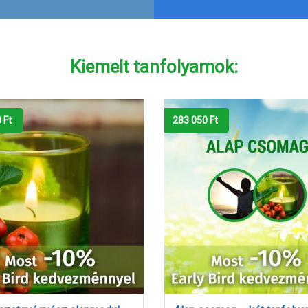
Kiemelt tanfolyamok:
0
Ft
232 200
Ft