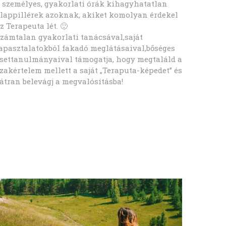
 személyes, gyakorlati órák kihagyhatatlan
terapeu
lappillérek azoknak, akiket komolyan érdekel
Péter a
z Terapeuta lét. 🙂
rugalma
zámtalan gyakorlati tanácsával,saját
teljese
apasztalatokból fakadó meglátásaival,bőséges
A képz
settanulmányaival támogatja, hogy megtaláld a
egyénhe
zakértelem mellett a saját „Teraputa-képedet” és
rohanó
átran belevágj a megvalósításba!
otthon
szenve
Budapes