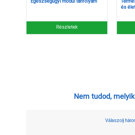
yam
Természetgyógyász alapmodul
Alap c
és életmódtábor
Részletek
Nem tudod, melyik
Válaszolj hár