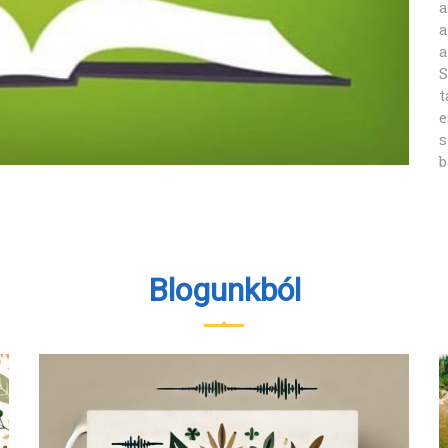
számomra.
a
a
a
Ezek után az ismeretanyag, amit ott kaptam
S
Pétertől minden várakozást felülmúlt.
t
Péter kedves és nagyon segítőkész tanár, akitől
e
rengeteget tanultam.
s
Aki Bach-teraputának készül, annak szeretettel
n
b
ajánlom Őt.
Blogunkból