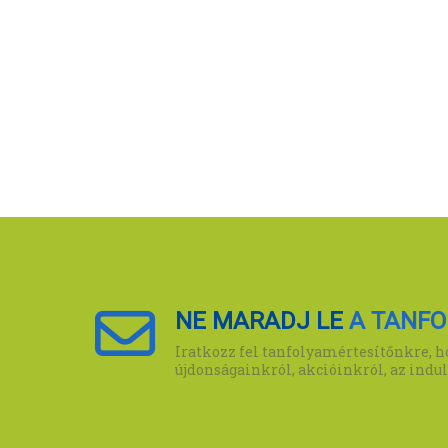
NE MARADJ LE
A TANFO
Iratkozz fel tanfolyamértesítőnkre, ho
újdonságainkról, akcióinkról, az indu