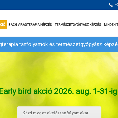
+3
KCIÓ
BACH VIRÁGTERÁPIA KÉPZÉS
TERMÉSZETGYÓGYÁSZ KÉPZÉS
MINDEN 
gterápia tanfolyamok és természetgyógyász képzé
Early bird akció 2026. aug. 1-31-ig
Nézd meg az akciós tanfolyamokat