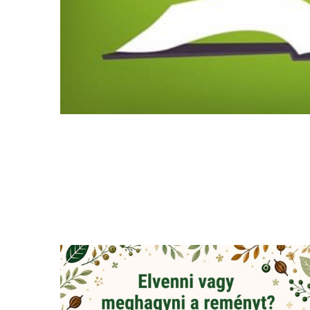
terapeutaként, és szívből ajánlom. Varsányi
Péter a mai napig támogatja tapasztalásom,
rugalmas „tanító” és a tudását szeretettel,
teljesen, magas szakmai színvonalon adja át.
A képzések maximálisan igazodnak az
egyénhez, lehetőség van arra is,hogy a mai,
rohanó világban, munka mellett, nyugodtan
otthonról tanuljunk, amikor éppen időhiányba
szenvedünk,vagy nem tudunk utazni
Budapestre.