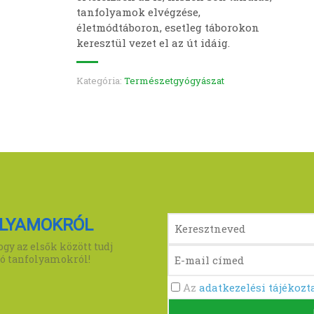
tanfolyamok elvégzése,
életmódtáboron, esetleg táborokon
keresztül vezet el az út idáig.
Kategória:
Természetgyógyászat
LYAMOKRÓL
gy az elsők között tudj
ló tanfolyamokról!
Az
adatkezelési tájékozt