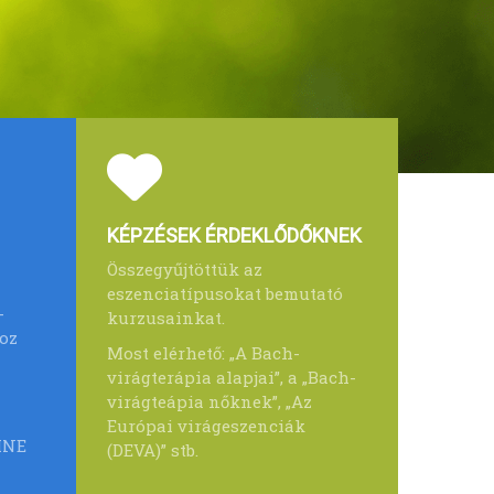
KÉPZÉSEK ÉRDEKLŐDŐKNEK
Összegyűjtöttük az
eszenciatípusokat bemutató
-
kurzusainkat.
oz
Most elérhető: „A Bach-
virágterápia alapjai”, a „Bach-
virágteápia nőknek”, „Az
Európai virágeszenciák
INE
(DEVA)” stb.