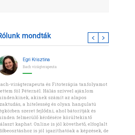
Rólunk mondták
Egri Krisztina
Bach virágterapeuta
ach-virágterapeuta és Fitoterápia tanfolyamot
Ha vala
ettem föl Péternél. Hálás szívvel ajánlom
szeretn
indenkinek, akinek számít az alapos
Mint mi
zaktudás, a hitelesség és olyan hangulatú
terület
égkörben szeret fejlődni, ahol bátorítják és
elismer
inden felmerülő kérdésére körültekintő
téren k
álaszt kaphat. Online is jól követhető, elfoglalt
Eszenc
dőbeosztáshoz is jól igazíthatóak a képzések, de
helyzet