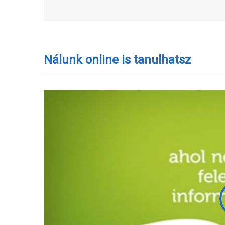
Nálunk online is tanulhatsz
Rankasz Brigitta
Bach-virágterapeuta
Ha valaki jó szakmai színvonalú képzést
szeretne ezen a területen, szívből ajánlom!
Mint minden téren,itt is fontos a középút, más
területek elismerése és elfogadása, az egység
elismerése az életünkben. Sok iskola ezen a
téren kicsit már elszakadt ettől az egységből, az
EszenciaCentrum nem. Abban a szerencsés
helyzetben voltam,hogy itt tanulhattam Bach-