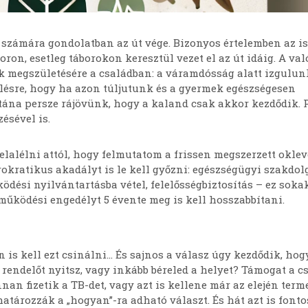
számára gondolatban az út vége. Bizonyos értelemben az is
ron, esetleg táborokon keresztül vezet el az út idáig. A va
k megszületésére a családban: a váramdósság alatt izgulun
lésre, hogy ha azon túljutunk és a gyermek egészségesen
ána persze rájövünk, hogy a kaland csak akkor kezdődik. 
ésével is.
elalélni attól, hogy felmutatom a frissen megszerzett oklev
kratikus akadályt is le kell győzni: egészségügyi szakdol
dési nyilvántartásba vétel, felelősségbiztosítás – ez soka
a működési engedélyt 5 évente meg is kell hosszabbítani.
 is kell ezt csinálni… És sajnos a válasz úgy kezdődik, hogy
 rendelőt nyitsz, vagy inkább béreled a helyet? Támogat a cs
nan fizetik a TB-det, vagy azt is kellene már az elején term
atározzák a „hogyan”-ra adható választ. És hát azt is fonto