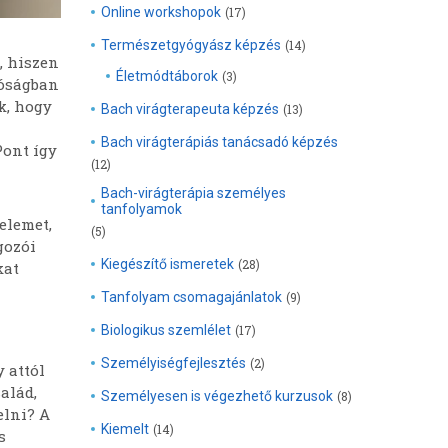
Online workshopok
(17)
Természetgyógyász képzés
(14)
, hiszen
Életmódtáborok
(3)
lóságban
k, hogy
Bach virágterapeuta képzés
(13)
Bach virágterápiás tanácsadó képzés
Pont így
(12)
Bach-virágterápia személyes
tanfolyamok
elemet,
(5)
gozói
Kiegészítő ismeretek
(28)
kat
Tanfolyam csomagajánlatok
(9)
Biologikus szemlélet
(17)
Személyiségfejlesztés
(2)
 attól
alád,
Személyesen is végezhető kurzusok
(8)
elni? A
Kiemelt
(14)
s