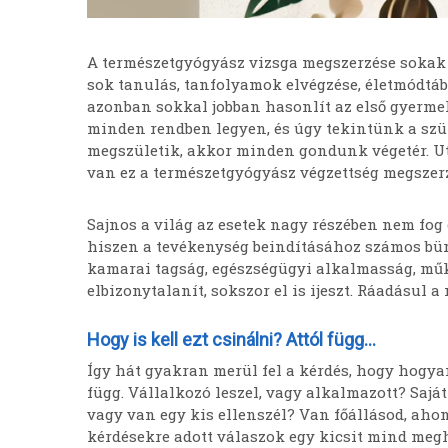
A természetgyógyász vizsga megszerzése sokak 
sok tanulás, tanfolyamok elvégzése, életmódtábo
azonban sokkal jobban hasonlít az első gyerme
minden rendben legyen, és úgy tekintünk a szü
megszületik, akkor minden gondunk végetér. Ut
van ez a természetgyógyász végzettség megszerz
Sajnos a világ az esetek nagy részében nem fog 
hiszen a tevékenység beindításához számos büro
kamarai tagság, egészségügyi alkalmasság, műkö
elbizonytalanít, sokszor el is ijeszt. Ráadásul 
Hogy is kell ezt csinálni? Attól függ…
Így hát gyakran merül fel a kérdés, hogy hogyan
függ. Vállalkozó leszel, vagy alkalmazott? Saját
vagy van egy kis ellenszél? Van főállásod, ahon
kérdésekre adott válaszok egy kicsit mind megh