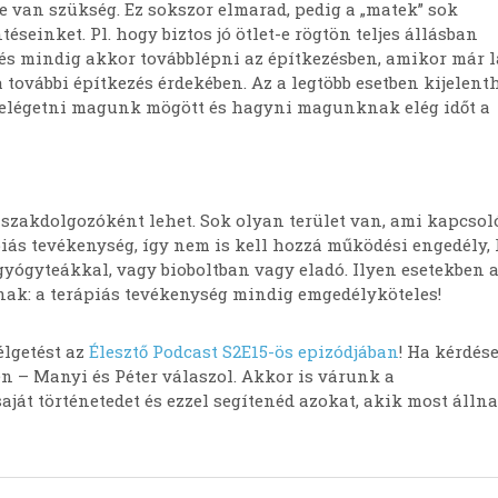
e van szükség. Ez sokszor elmarad, pedig a „matek” sok
seinket. Pl. hogy biztos jó ötlet-e rögtön teljes állásban
és mindig akkor továbblépni az építkezésben, amikor már l
 további építkezés érdekében. Az a legtöbb esetben kijelenth
elégetni magunk mögött és hagyni magunknak elég időt a
szakdolgozóként lehet. Sok olyan terület van, ami kapcsol
iás tevékenység, így nem is kell hozzá működési engedély,
l gyógyteákkal, vagy bioboltban vagy eladó. Ilyen esetekben
ónak: a terápiás tevékenység mindig emgedélyköteles!
élgetést az
Élesztő Podcast S2E15-ös epizódjában
! Ha kérdés
n – Manyi és Péter válaszol. Akkor is várunk a
át történetedet és ezzel segítenéd azokat, akik most álln