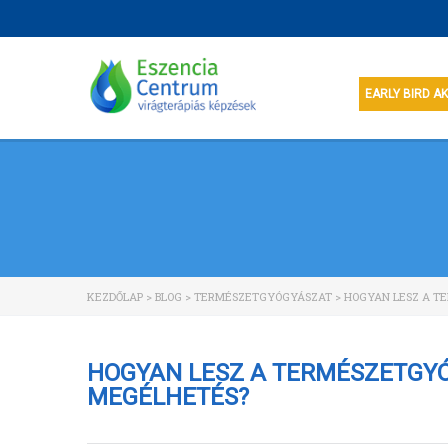
EARLY BIRD A
KEZDŐLAP
>
BLOG
>
TERMÉSZETGYÓGYÁSZAT
>
HOGYAN LESZ A T
HOGYAN LESZ A TERMÉSZETGYÓ
MEGÉLHETÉS?