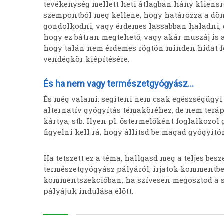
tevékenység mellett heti átlagban hány kliensr
szempontból meg kellene, hogy határozza a dönté
gondolkodni, vagy érdemes lassabban haladni, 
hogy ez bátran megtehető, vagy akár muszáj is a
hogy talán nem érdemes rögtön minden hidat f
vendégkör kiépítésére.
És ha nem vagy természetgyógyász…
És még valami: segíteni nem csak egészségügyi 
alternatív gyógyítás témaköréhez, de nem teráp
kártya, stb. Ilyen pl. őstermelőként foglalkozo
figyelni kell rá, hogy állítsd be magad gyógyít
Ha tetszett ez a téma, hallgasd meg a teljes besz
természetgyógyász pályáról, írjatok kommentbe
kommentszekcióban, ha szívesen megosztod a saj
pályájuk indulása előtt.