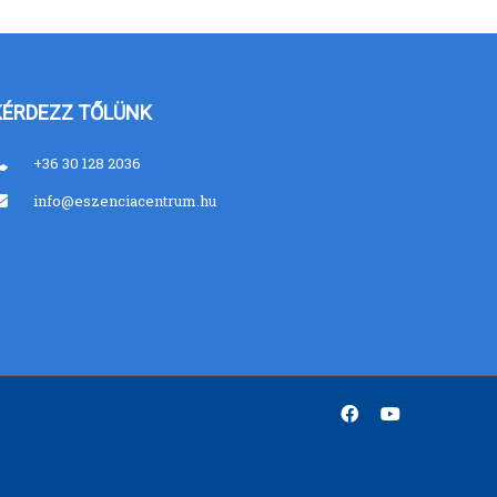
KÉRDEZZ TŐLÜNK
+36 30 128 2036
info@eszenciacentrum.hu