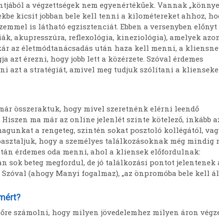
ntjából a végzettségek nem egyenértékűek. Vannak „könny
be kicsit jobban bele kell tenni a kilométereket ahhoz, h
zemmel is látható egzisztenciát. Ebben a versenyben előnyt
ák, akupresszúra, reflexológia, kineziológia), amelyek azon
 akár az életmódtanácsadás után haza kell menni, a kliensnek
ja azt érezni, hogy jobb lett a közérzete. Szóval érdemes
i azt a stratégiát, amivel meg tudjuk szólítani a klienseke
 már összeraktuk, hogy mivel szeretnénk elérni leendő
 Hiszen ma már az online jelenlét szinte kötelező, inkább a
agunkat a rengeteg, szintén sokat posztoló kollégától, vag
tapasztaljuk, hogy a személyes találkozásoknak még mindig
ztán érdemes oda menni, ahol a kliensek előfordulnak:
n sok beteg megfordul, de jó találkozási pontot jelentenek 
Szóval (ahogy Manyi fogalmaz), „az önpromóba bele kell áll
ámért?
lőre számolni, hogy milyen jövedelemhez milyen áron végz