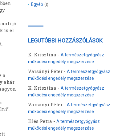
ebben
Egyéb
(1)
ogy
nali jó
 is el
LEGUTÓBBI HOZZÁSZÓLÁSOK
t.
K. Krisztina
-
A természetgyógyász
működési engedély megszerzése
Varsányi Péter
-
A természetgyógyász
z a
működési engedély megszerzése
y akár
K. Krisztina
-
 nagyon
A természetgyógyász
működési engedély megszerzése
a
Varsányi Péter
-
A természetgyógyász
ni”.
működési engedély megszerzése
Illés Petra
-
A természetgyógyász
működési engedély megszerzése
ett