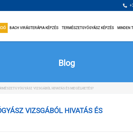
+3
KCIÓ
BACH VIRÁGTERÁPIA KÉPZÉS
TERMÉSZETGYÓGYÁSZ KÉPZÉS
MINDEN 
Blog
ERMÉSZETGYÓGYÁSZ VIZSGÁBÓL HIVATÁS ÉS MEGÉLHETÉS?
GYÁSZ VIZSGÁBÓL HIVATÁS ÉS