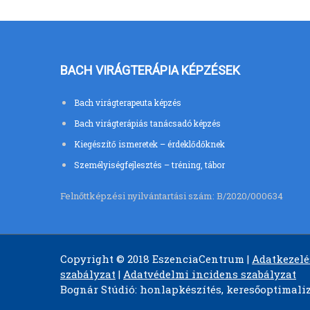
BACH VIRÁGTERÁPIA KÉPZÉSEK
Bach virágterapeuta képzés
Bach virágterápiás tanácsadó képzés
Kiegészítő ismeretek – érdeklődőknek
Személyiségfejlesztés – tréning, tábor
Felnőttképzési nyilvántartási szám: B/2020/000634
Copyright © 2018 EszenciaCentrum |
Adatkezelé
szabályzat
|
Adatvédelmi incidens szabályzat
Bognár Stúdió: honlapkészítés, keresőoptimali