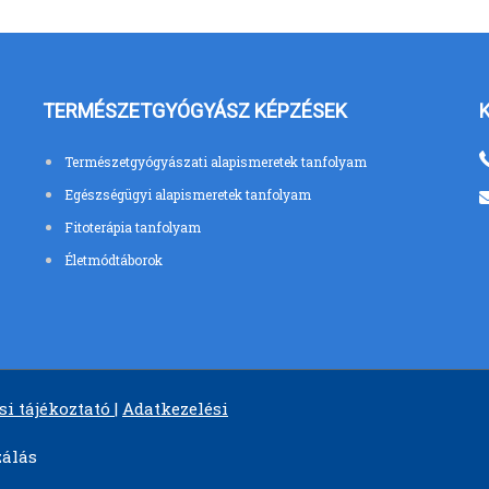
TERMÉSZETGYÓGYÁSZ KÉPZÉSEK
Természetgyógyászati alapismeretek tanfolyam
Egészségügyi alapismeretek tanfolyam
Fitoterápia tanfolyam
Életmódtáborok
si tájékoztató
|
Adatkezelési
zálás