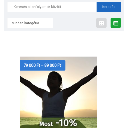
Search
for:
Minden kategória
Ártartomány:
79 000
Ft
–
89 000
Ft
79
000 Ft
-
89
000 Ft