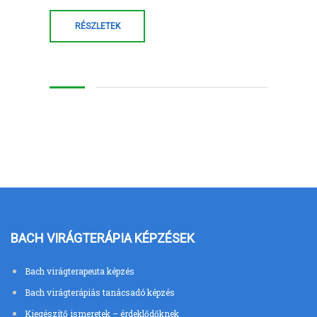
RÉSZLETEK
BACH VIRÁGTERÁPIA KÉPZÉSEK
Bach virágterapeuta képzés
Bach virágterápiás tanácsadó képzés
Kiegészítő ismeretek – érdeklődőknek