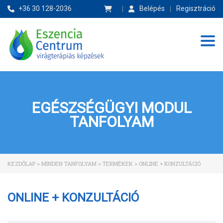
+36 30 128-2036
Belépés
Regisztráció
Tog
EGÉSZSÉGÜGYI MODUL
TANFOLYAM
KEZDŐLAP
>
MINDEN TANFOLYAM
>
TERMÉKEK
>
ONLINE + KONZULTÁCIÓ
ONLINE + KONZULTÁCIÓ