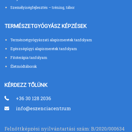
Személyiségfejlesztés – tréning, tábor
TERMÉSZETGYÓGYÁSZ KÉPZÉSEK
Természetgyógyászati alapismeretek tanfolyam
Egészségügyi alapismeretek tanfolyam
Fitoterápia tanfolyam
Életmódtáborok
KÉRDEZZ TŐLÜNK
+36 30 128 2036
info@eszenciacentrum.hu
Felnőttképzési nyilvántartási szám: B/2020/000634