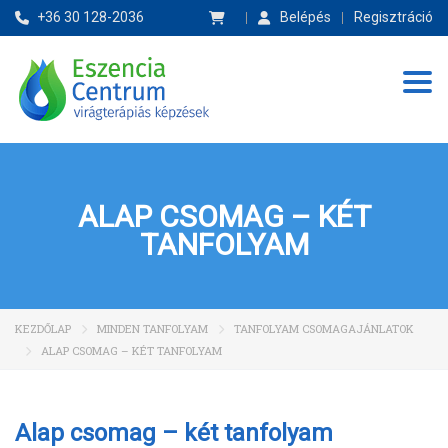
+36 30 128-2036
Belépés
Regisztráció
Tog
ALAP CSOMAG – KÉT
TANFOLYAM
KEZDŐLAP
MINDEN TANFOLYAM
TANFOLYAM CSOMAGAJÁNLATOK
ALAP CSOMAG – KÉT TANFOLYAM
Alap csomag – két tanfolyam