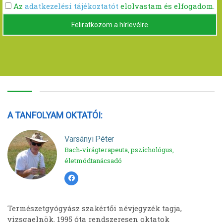
Az
adatkezelési tájékoztatót
elolvastam és elfogadom.
Feliratkozom a hírlevélre
A TANFOLYAM OKTATÓI:
Varsányi Péter
Bach-virágterapeuta, pszichológus,
életmódtanácsadó
Természetgyógyász szakértői névjegyzék tagja,
vizsgaelnök. 1995 óta rendszeresen oktatok