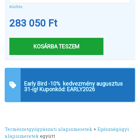
050 Ft
Kiürítés
283 050
Ft
KOSÁRBA TESZEM
Early Bird -10% kedvezmény augusztus
31-ig! Kuponkód:
EARLY2026
Természetgyógyászati alapismeretek
+
Egészségügyi
alapismeretek
együtt