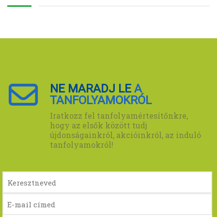
NE MARADJ LE
A
TANFOLYAMOKRÓL
Iratkozz fel tanfolyamértesítőnkre,
hogy az elsők között tudj
újdonságainkról, akcióinkról, az induló
tanfolyamokról!