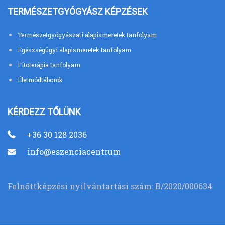
TERMÉSZETGYÓGYÁSZ KÉPZÉSEK
Természetgyógyászati alapismeretek tanfolyam
Egészségügyi alapismeretek tanfolyam
Fitoterápia tanfolyam
Életmódtáborok
KÉRDEZZ TŐLÜNK
+36 30 128 2036
info@eszenciacentrum.hu
Felnőttképzési nyilvántartási szám: B/2020/000634