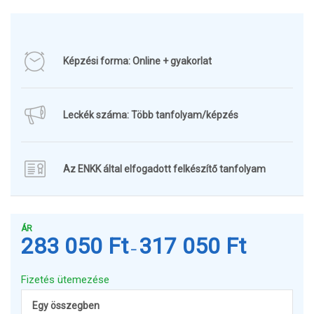
Képzési forma: Online + gyakorlat
Leckék száma: Több tanfolyam/képzés
Az ENKK által elfogadott felkészítő tanfolyam
ÁR
283 050
Ft
317 050
Ft
Ártartomány:
–
283
050 Ft
Fizetés ütemezése
-
Egy összegben
317